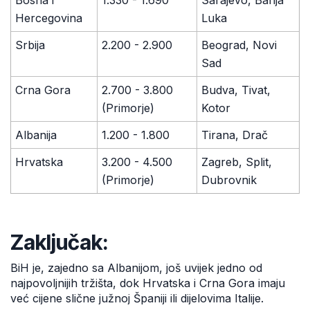
Bosna i
1.330 - 1.690
Sarajevo, Banja
Hercegovina
Luka
Srbija
2.200 - 2.900
Beograd, Novi
Sad
Crna Gora
2.700 - 3.800
Budva, Tivat,
(Primorje)
Kotor
Albanija
1.200 - 1.800
Tirana, Drač
Hrvatska
3.200 - 4.500
Zagreb, Split,
(Primorje)
Dubrovnik
Zaključak:
BiH je, zajedno sa Albanijom, još uvijek jedno od
najpovoljnijih tržišta, dok Hrvatska i Crna Gora imaju
već cijene slične južnoj Španiji ili dijelovima Italije.