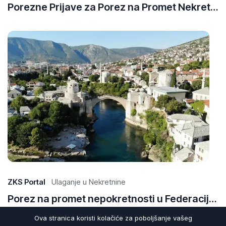
Porezne Prijave za Porez na Promet Nekretnina: Kako Prijaviti Promet u Različitim Kantonima
29
Ap
20
ZKS Portal
Ulaganje u Nekretnine
Porez na promet nepokretnosti u Federaciji BiH: Vodič kroz kantonalne propise
Ova stranica koristi kolačiće za poboljšanje vašeg