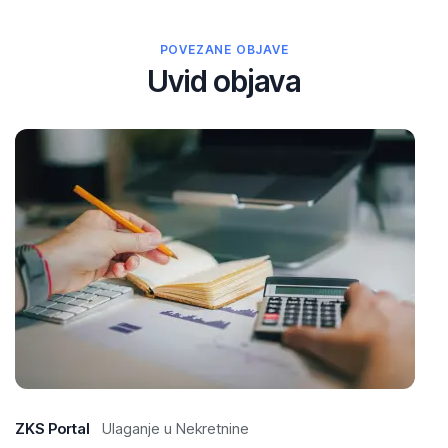
POVEZANE OBJAVE
Uvid objava
29
Ap
20
ZKS Portal
Ulaganje u Nekretnine