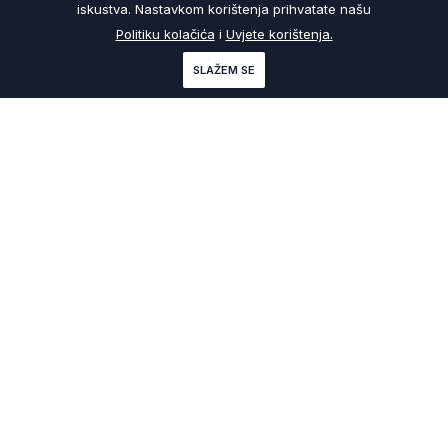
iskustva. Nastavkom korištenja prihvatate našu
Politiku kolačića
i
Uvjete korištenja.
SLAŽEM SE
29
Ap
20
ZKS Portal
Kupovina Nekretnine
Ugovori u prometu nekretnina: Sve što trebate znati o pojmu, vrstama i proceduri sklapanja