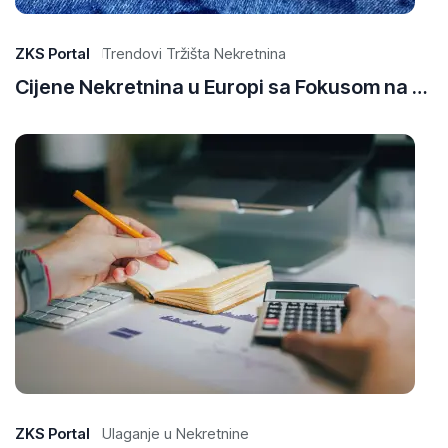
ZKS Portal
Trendovi Tržišta Nekretnina
Cijene Nekretnina u Europi sa Fokusom na Bosnu i Hercegovinu
29
Ap
20
ZKS Portal
Ulaganje u Nekretnine