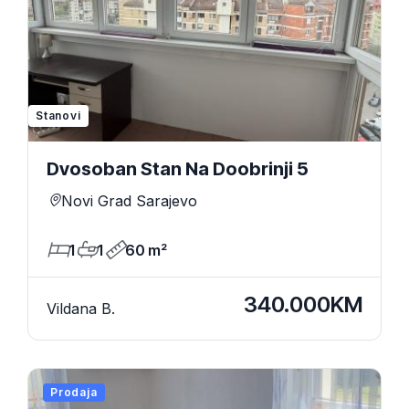
Stanovi
Dvosoban Stan Na Doobrinji 5
Novi Grad Sarajevo
1
1
60 m²
340.000KM
Vildana B.
Prodaja