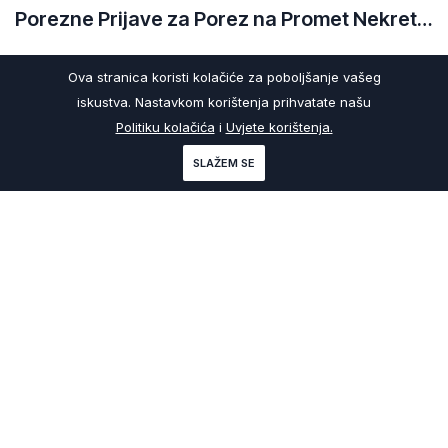
Porezne Prijave za Porez na Promet Nekretnina: Kako Prijaviti Promet u Različitim Kantonima
Ova stranica koristi kolačiće za poboljšanje vašeg
iskustva. Nastavkom korištenja prihvatate našu
Politiku kolačića
i
Uvjete korištenja.
SLAŽEM SE
29
Ap
20
ZKS Portal
Ulaganje u Nekretnine
Porez na promet nepokretnosti u Federaciji BiH: Vodič kroz kantonalne propise