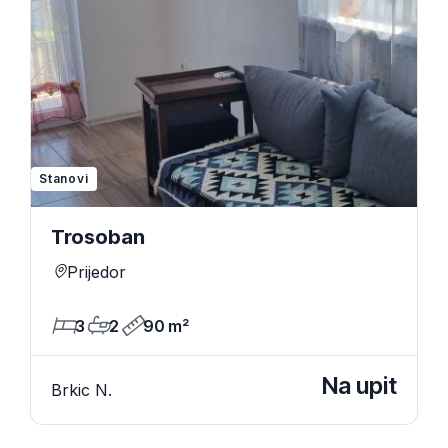
Stanovi
Trosoban
Prijedor
3
2
90 m²
Na upit
Brkic N.