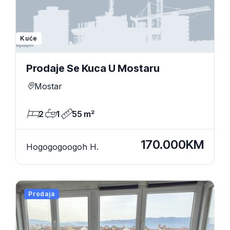
Kuće
Prodaje Se Kuca U Mostaru
Mostar
2
1
55 m²
170.000KM
Hogogogoogoh H.
Prodaja