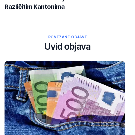
Različitim Kantonima
POVEZANE OBJAVE
Uvid objava
30
Ap
20