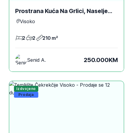
Prostrana Kuća Na Grlici, Naselje
Hlapćevići, Moštre Kod Visokog -
Visoko
210m²
2
2
210 m²
250.000KM
Senid A.
Izdvojeno
Prodaja