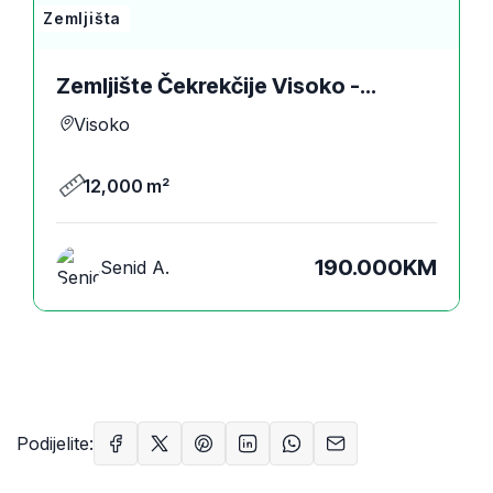
Zemljišta
Zemljište Čekrekčije Visoko -
Prodaje Se 12 Dunuma
Visoko
12,000 m²
190.000KM
Senid A.
Podijelite: