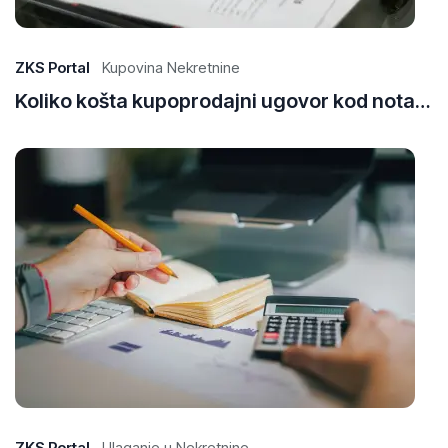
20
ZKS Portal
Kupovina Nekretnine
Koliko košta kupoprodajni ugovor kod notara u Bosni i Hercegovini?
29
Ap
20
ZKS Portal
Ulaganje u Nekretnine