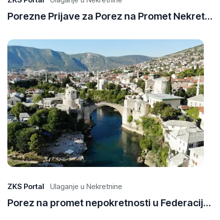
Porezne Prijave za Porez na Promet Nekretnina: Kako Prijaviti Promet u Različitim Kantonima
29
Ap
20
ZKS Portal
Ulaganje u Nekretnine
Porez na promet nepokretnosti u Federaciji BiH: Vodič kroz kantonalne propise