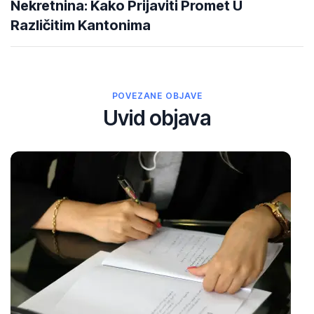
Nekretnina: Kako Prijaviti Promet U
Različitim Kantonima
POVEZANE OBJAVE
Uvid objava
27
Ma