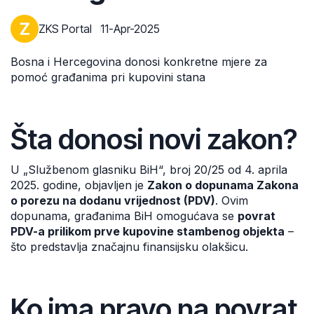
ZKS Portal
11-Apr-2025
Bosna i Hercegovina donosi konkretne mjere za
pomoć građanima pri kupovini stana
Šta donosi novi zakon?
U „Službenom glasniku BiH“, broj 20/25 od 4. aprila
2025. godine, objavljen je
Zakon o dopunama Zakona
o porezu na dodanu vrijednost (PDV)
. Ovim
dopunama, građanima BiH omogućava se
povrat
PDV-a prilikom prve kupovine stambenog objekta
–
što predstavlja značajnu finansijsku olakšicu.
Ko ima pravo na povrat