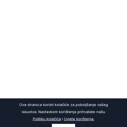
Ova stranica koristi kolačiće za poboljšanje vašeg
iskustva. Nastavkom korištenja prihvatate našu
Politiku kolačića
i
Uvjete korištenja.