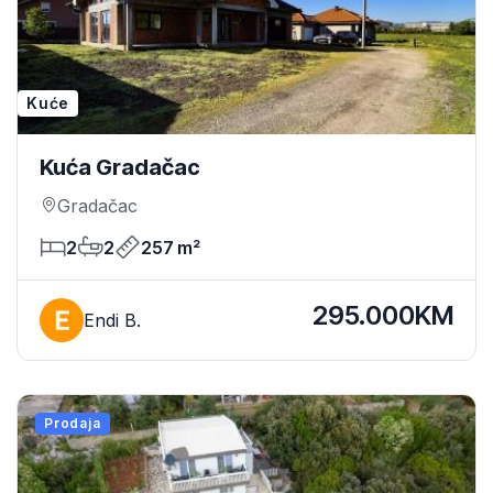
Kuće
Kuća Gradačac
Gradačac
2
2
257 m²
295.000KM
Endi B.
Prodaja