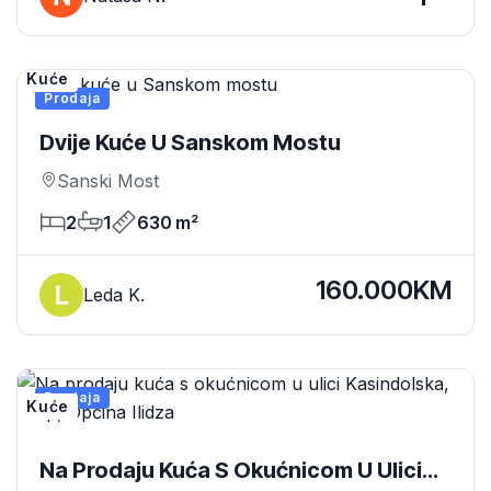
Kuće
Prodaja
Dvije Kuće U Sanskom Mostu
Sanski Most
2
1
630 m²
160.000KM
Leda K.
Prodaja
Kuće
Na Prodaju Kuća S Okućnicom U Ulici