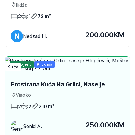
Kasindolska, Stup, Općina Ilidza
Ilidža
2
1
72 m²
200.000KM
Nedzad H.
Izdvojeno
Prodaja
Kuće
Prostrana Kuća Na Grlici, Naselje
Hlapćevići, Moštre Kod Visokog -
Visoko
210m²
2
2
210 m²
250.000KM
Senid A.