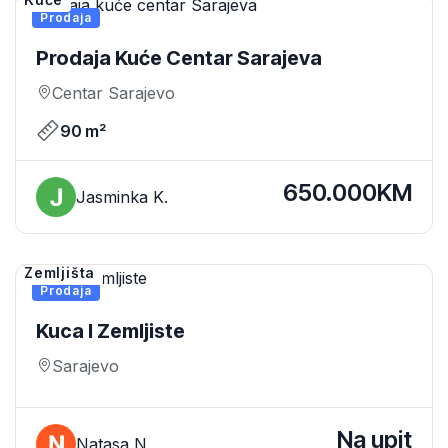
Prodaja
Prodaja Kuće Centar Sarajeva
Centar Sarajevo
90 m²
650.000KM
Jasminka K.
Zemljišta
Prodaja
Kuca I Zemljiste
Sarajevo
Na upit
Natasa N.