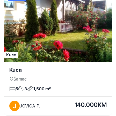
Kuće
Kuca
Šamac
5
3
1,500 m²
140.000KM
JOVICA P.