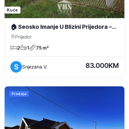
Kuće
🏠 Seosko Imanje U Blizini Prijedora –
928 M² Placa
Prijedor
2
1
75 m²
83.000KM
Snjezana V.
Prodaja