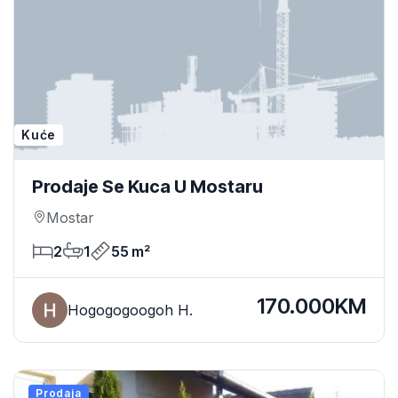
Kuće
Prodaje Se Kuca U Mostaru
Mostar
2
1
55 m²
170.000KM
Hogogogoogoh H.
Prodaja