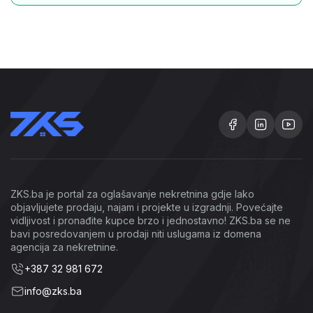
ZKS.ba je portal za oglašavanje nekretnina gdje lako
objavljujete prodaju, najam i projekte u izgradnji. Povećajte
vidljivost i pronađite kupce brzo i jednostavno! ZKS.ba se ne
bavi posredovanjem u prodaji niti uslugama iz domena
agencija za nekretnine.
+387 32 981 672
info@zks.ba