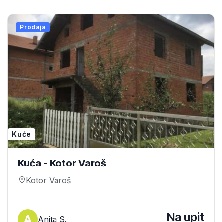
Prodaja
Kuće
Kuća - Kotor Varoš
Kotor Varoš
Na upit
Anita S.