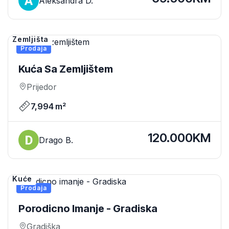
Aleksandra D.
Zemljišta
Prodaja
Kuća Sa Zemljištem
Prijedor
7,994 m²
120.000KM
Drago B.
Kuće
Prodaja
Porodicno Imanje - Gradiska
Gradiška