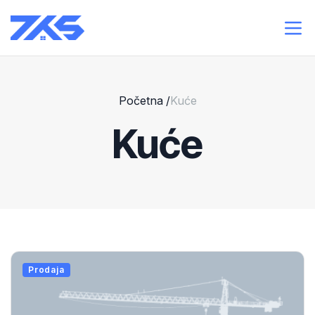
Početna
/
Kuće
Kuće
Prodaja