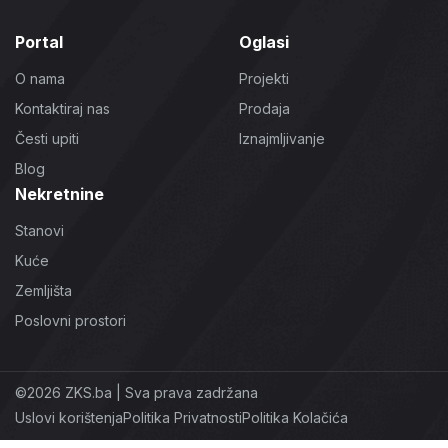
Portal
Oglasi
O nama
Projekti
Kontaktiraj nas
Prodaja
Česti upiti
Iznajmljivanje
Blog
Nekretnine
Stanovi
Kuće
Zemljišta
Poslovni prostori
©2026 ZKS.ba | Sva prava zadržana
Uslovi korištenja
Politika Privatnosti
Politika Kolačića