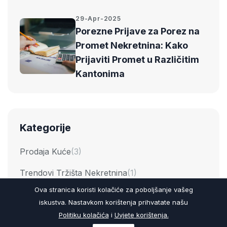
29-Apr-2025
Porezne Prijave za Porez na
Promet Nekretnina: Kako
Prijaviti Promet u Različitim
Kantonima
Kategorije
Prodaja Kuće
(3)
Trendovi Tržišta Nekretnina
(1)
Ova stranica koristi kolačiće za poboljšanje vašeg
Poboljšanje Doma
(0)
iskustva. Nastavkom korištenja prihvatate našu
Ulaganje u Nekretnine
(7)
Politiku kolačića
i
Uvjete korištenja.