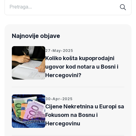
Najnovije objave
27-May-2025
Koliko košta kupoprodajni
ugovor kod notara u Bosni i
Hercegovini?
30-Apr-2025
Cijene Nekretnina u Europi sa
Fokusom na Bosnu i
Hercegovinu