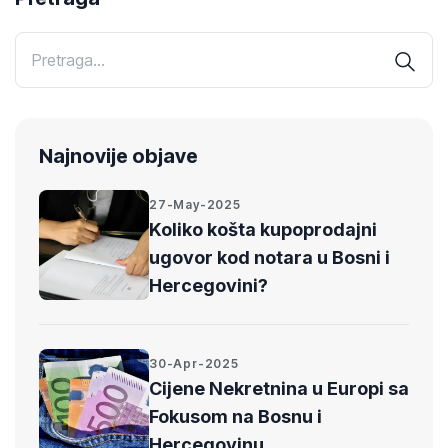
Najnovije objave
27-May-2025
Koliko košta kupoprodajni
ugovor kod notara u Bosni i
Hercegovini?
30-Apr-2025
Cijene Nekretnina u Europi sa
Fokusom na Bosnu i
Hercegovinu