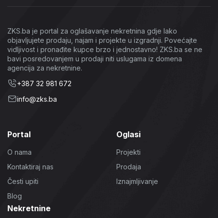
ZKS.ba je portal za oglašavanje nekretnina gdje lako
objavljujete prodaju, najam i projekte u izgradnji. Povećajte
vidljivost i pronađite kupce brzo i jednostavno! ZKS.ba se ne
bavi posredovanjem u prodaji niti uslugama iz domena
agencija za nekretnine.
+387 32 981 672
info@zks.ba
Portal
Oglasi
O nama
Projekti
Kontaktiraj nas
Prodaja
Česti upiti
Iznajmljivanje
Blog
Nekretnine