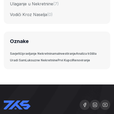
Ulaganje u Nekretnine
(7)
Vodiči Kroz Naselja
(0)
Oznake
Savjeti
Upravljanje Nekretninama
Investiranje
Analiza tržišta
Uradi Sam
Luksuzne Nekretnine
Prvi Kupci
Renoviranje