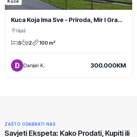
Kuće
Kuca Koja Ima Sve - Priroda, Mir I Grad
Na Dohvat Ruke
Ilijaš
5
2
100 m²
300.000KM
Danijel K.
ZAŠTO ODABRATI NAS
Savjeti Ekspeta: Kako Prodati, Kupiti ili