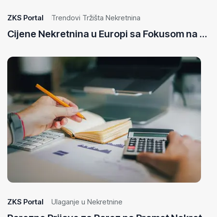
ZKS Portal
Trendovi Tržišta Nekretnina
Cijene Nekretnina u Europi sa Fokusom na Bosnu i Hercegovinu
29
Ap
20
ZKS Portal
Ulaganje u Nekretnine