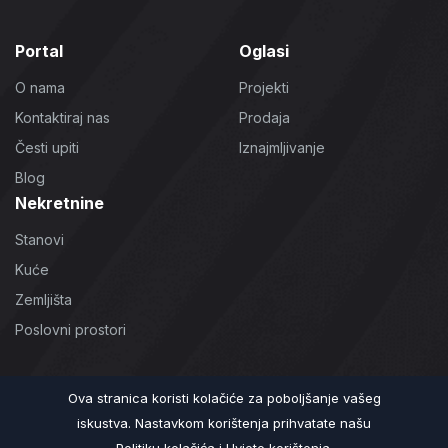
Portal
Oglasi
O nama
Projekti
Kontaktiraj nas
Prodaja
Česti upiti
Iznajmljivanje
Blog
Nekretnine
Stanovi
Kuće
Zemljišta
Poslovni prostori
Ova stranica koristi kolačiće za poboljšanje vašeg
©2026 ZKS.ba | Sva prava zadržana
iskustva. Nastavkom korištenja prihvatate našu
Uslovi korištenja
Politika Privatnosti
Politika Kolačića