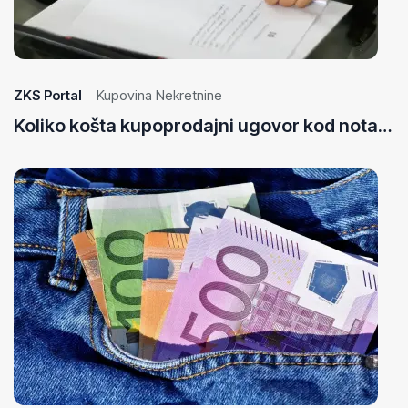
27
Ma
20
ZKS Portal
Kupovina Nekretnine
Koliko košta kupoprodajni ugovor kod notara u Bosni i Hercegovini?
30
Ap
20