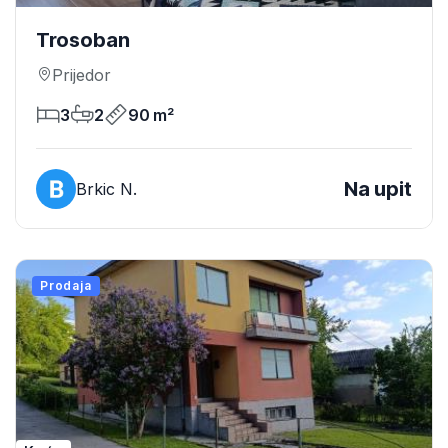
Trosoban
Prijedor
3
2
90 m²
Na upit
Brkic N.
Prodaja