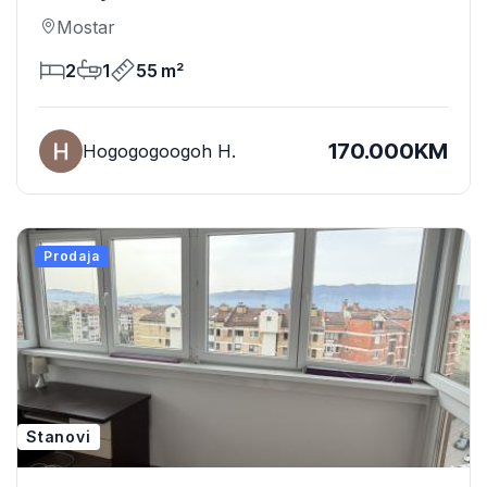
Mostar
2
1
55 m²
170.000KM
Hogogogoogoh H.
Prodaja
Stanovi