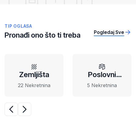
TIP OGLASA
Pogledaj Sve
Pronađi ono što ti treba
Zemljišta
Poslovni
prostori
22 Nekretnina
5 Nekretnina