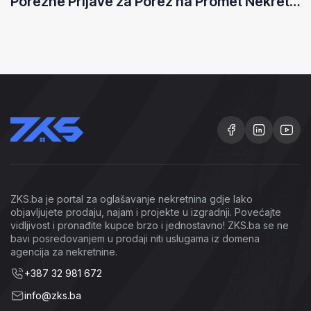
Porezne Prijave za Porez na Promet Nekretnina: Kako Prijaviti Promet u Različitim Kantonima
ZKS.ba je portal za oglašavanje nekretnina gdje lako
objavljujete prodaju, najam i projekte u izgradnji. Povećajte
vidljivost i pronađite kupce brzo i jednostavno! ZKS.ba se ne
bavi posredovanjem u prodaji niti uslugama iz domena
agencija za nekretnine.
+387 32 981 672
info@zks.ba