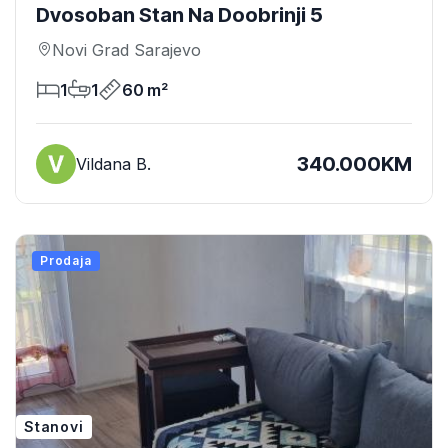
Dvosoban Stan Na Doobrinji 5
Novi Grad Sarajevo
1
1
60 m²
340.000KM
Vildana B.
Prodaja
Stanovi