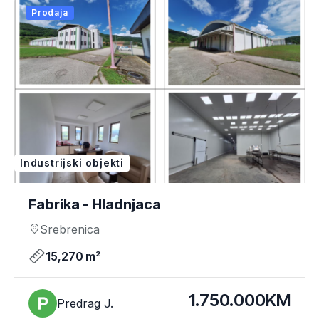
Prodaja
Industrijski objekti
Fabrika - Hladnjaca
Srebrenica
15,270 m²
1.750.000KM
Predrag J.