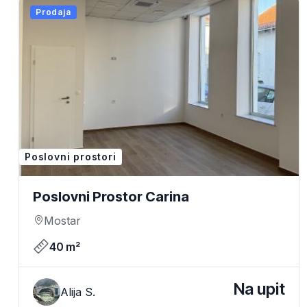
Prodaja
Poslovni prostori
Poslovni Prostor Carina
Mostar
40 m²
Na upit
Alija S.