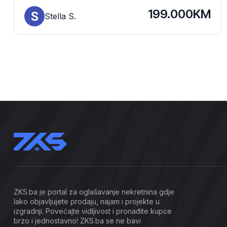
199.000KM
Stella S.
ZKS.ba je portal za oglašavanje nekretnina gdje
lako objavljujete prodaju, najam i projekte u
izgradnji. Povećajte vidljivost i pronađite kupce
brzo i jednostavno! ZKS.ba se ne bavi