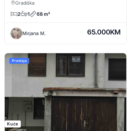
Gradiška
2
1
68 m²
65.000KM
Mirjana M.
Prodaja
Kuće