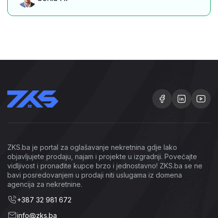
ZKS.ba je portal za oglašavanje nekretnina gdje lako
objavljujete prodaju, najam i projekte u izgradnji. Povećajte
vidljivost i pronađite kupce brzo i jednostavno! ZKS.ba se ne
bavi posredovanjem u prodaji niti uslugama iz domena
agencija za nekretnine.
+387 32 981 672
info@zks.ba