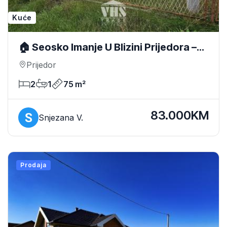
Kuće
🏠 Seosko Imanje U Blizini Prijedora –
928 M² Placa
Prijedor
2
1
75 m²
83.000KM
Snjezana V.
Prodaja