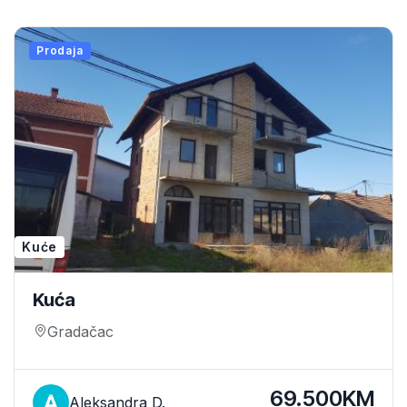
Prodaja
Kuće
Kuća
Gradačac
69.500KM
Aleksandra D.