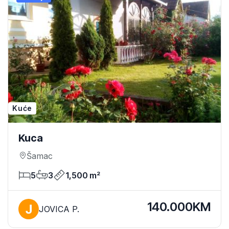
Kuće
Kuca
Šamac
5
3
1,500 m²
140.000KM
JOVICA P.