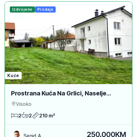
Izdvojeno
Prodaja
Kuće
Prostrana Kuća Na Grlici, Naselje
Hlapćevići, Moštre Kod Visokog -
Visoko
210m²
2
2
210 m²
250.000KM
Senid A.