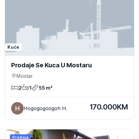
Kuće
Prodaje Se Kuca U Mostaru
Mostar
2
1
55 m²
170.000KM
Hogogogoogoh H.
Prodaja