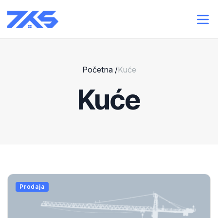
Početna
/
Kuće
Kuće
Prodaja