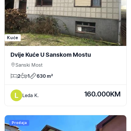
Kuće
Dvije Kuće U Sanskom Mostu
Sanski Most
2
1
630 m²
160.000KM
Leda K.
Prodaja