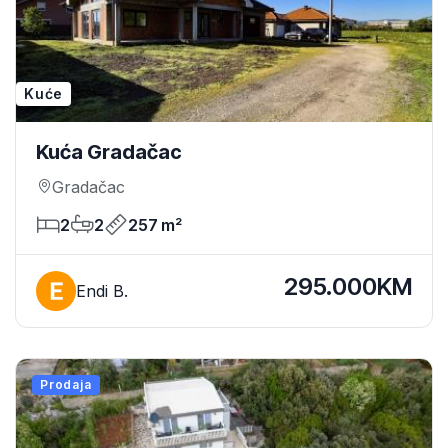
Kuće
Kuća Gradačac
Gradačac
2
2
257 m²
295.000KM
Endi B.
Prodaja