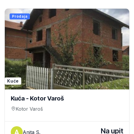
Prodaja
Kuće
Kuća - Kotor Varoš
Kotor Varoš
Na upit
Anita S.