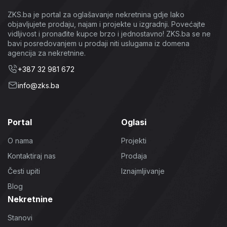
ZKS.ba je portal za oglašavanje nekretnina gdje lako
objavljujete prodaju, najam i projekte u izgradnji. Povećajte
vidljivost i pronađite kupce brzo i jednostavno! ZKS.ba se ne
bavi posredovanjem u prodaji niti uslugama iz domena
agencija za nekretnine.
+387 32 981 672
info@zks.ba
Portal
Oglasi
O nama
Projekti
Kontaktiraj nas
Prodaja
Česti upiti
Iznajmljivanje
Blog
Nekretnine
Stanovi