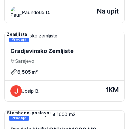
Na upit
Paundo65 D.
Zemljišta
Prodaja
Gradjevinsko Zemljiste
Sarajevo
6,505 m²
1KM
Josip B.
Stambeno-poslovni
Prodaja