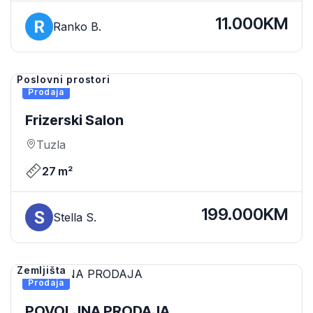
11.000KM
Ranko B.
Poslovni prostori
Prodaja
Frizerski Salon
Tuzla
27 m²
199.000KM
Stella S.
Zemljišta
Prodaja
POVOLJNA PRODAJA