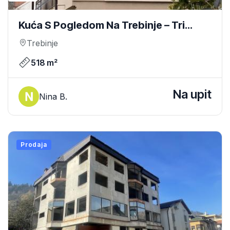
Kuća S Pogledom Na Trebinje – Tri
Stana, Garaža I Dvorište
Trebinje
518 m²
Na upit
Nina B.
Prodaja