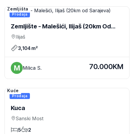
Zemljišta
Prodaja
Zemljište - Malešići, Ilijaš (20km Od
Sarajeva)
Ilijaš
3,104 m²
70.000KM
Milica S.
Kuće
Prodaja
Kuca
Sanski Most
5
2