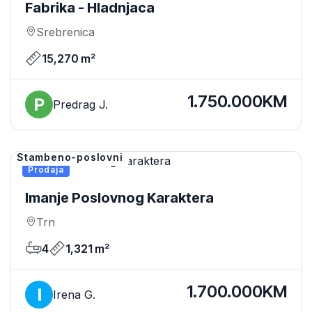
Fabrika - Hladnjaca
Srebrenica
15,270 m²
1.750.000KM
Predrag J.
Stambeno-poslovni
Prodaja
Imanje Poslovnog Karaktera
Trn
4
1,321 m²
1.700.000KM
Irena G.