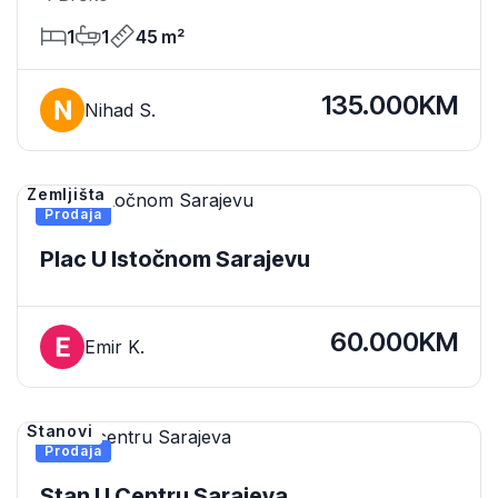
1
1
45 m²
135.000KM
Nihad S.
Zemljišta
Prodaja
Plac U Istočnom Sarajevu
60.000KM
Emir K.
Stanovi
Prodaja
Stan U Centru Sarajeva