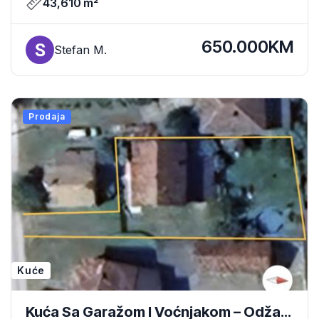
43,610 m²
650.000KM
Stefan M.
Prodaja
Kuće
Kuća Sa Garažom I Voćnjakom – Odžak,