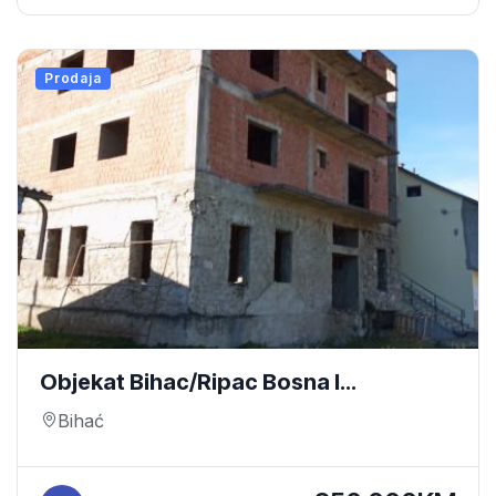
Prodaja
Objekat Bihac/Ripac Bosna I
Hercegovina
Bihać