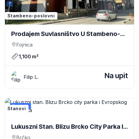
Stambeno-poslovni
Prodajem Suvlasništvo U Stambeno-
Poslovnoj Zgradi U Centru Fojnice
Fojnica
1,100 m²
Na upit
Filip L.
Prodaja
Stanovi
Lukuszni Stan. Blizu Brcko City Parka I
Evropskog Universiteta
Brčko