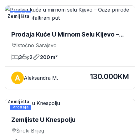
Prodaja
Zemljišta
Prodaja Kuće U Mirnom Selu Kijevo –
Oaza Prirode Uz Reku I Asfaltirani Put
Istočno Sarajevo
3
2
200 m²
130.000KM
Aleksandra M.
Zemljišta
Prodaja
Zemljiste​ U Knespolju
Široki Brijeg