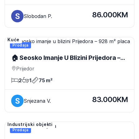
86.000KM
Slobodan P.
Kuće
Prodaja
🏠 Seosko Imanje U Blizini Prijedora –
928 M² Placa
Prijedor
2
1
75 m²
83.000KM
Snjezana V.
Industrijski objekti
Prodaja