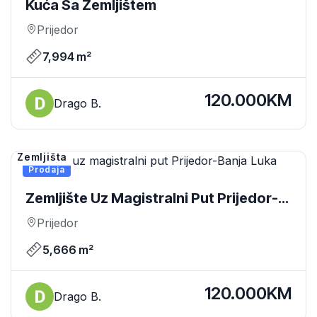
Kuća Sa Zemljištem
Prijedor
7,994 m²
120.000KM
Drago B.
Zemljišta
Prodaja
Zemljište Uz Magistralni Put Prijedor-
Banja Luka
Prijedor
5,666 m²
120.000KM
Drago B.