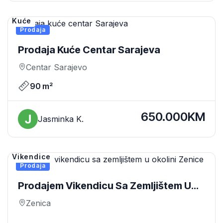
Kuće
Prodaja
Prodaja Kuće Centar Sarajeva
Centar Sarajevo
90 m²
650.000KM
Jasminka K.
Vikendice
Prodaja
Prodajem Vikendicu Sa Zemljištem U
Okolini Zenice
Zenica