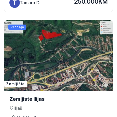
250.000KM
Tamara D.
Prodaja
Zemljišta
Zemljiste Ilijas
Ilijaš