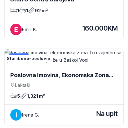
1
1
92 m²
160.000KM
Emir K.
Prodaja
Stambeno-poslovni
Poslovna Imovina, Ekonomska Zona
Trn Zajedno Sa Apartmanima Blizu
Laktaši
Plaže U Baškoj Vodi
5
1,321 m²
Na upit
Irena G.