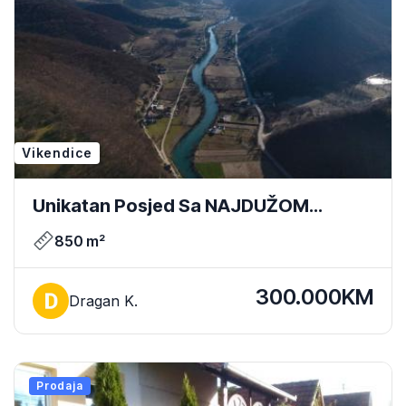
Vikendice
Unikatan Posjed Sa NAJDUŽOM
OBALOM: 2 Objekta - Rijeka Pliva/Đol
850 m²
300.000KM
Dragan K.
Prodaja