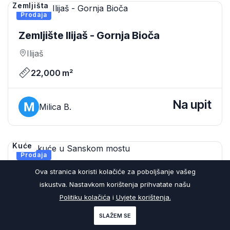
Zemljišta
Prodaja
Zemljište Ilijaš - Gornja Bioča
Ilijaš
22,000 m²
Na upit
Milica B.
Kuće
Prodaja
Ova stranica koristi kolačiće za poboljšanje vašeg
Dvije Kuće U Sanskom Mostu
iskustva. Nastavkom korištenja prihvatate našu
Sanski Most
Politiku kolačića
i
Uvjete korištenja.
2
1
630 m²
SLAŽEM SE