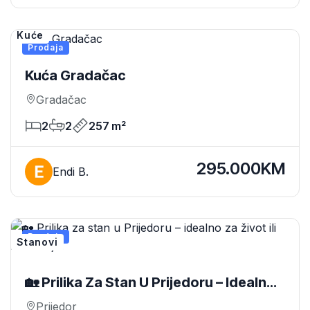
Kuće
Prodaja
Kuća Gradačac
Gradačac
2
2
257 m²
295.000KM
Endi B.
Prodaja
Stanovi
🏡 Prilika Za Stan U Prijedoru – Idealno
Za Život Ili Investiciju!
Prijedor