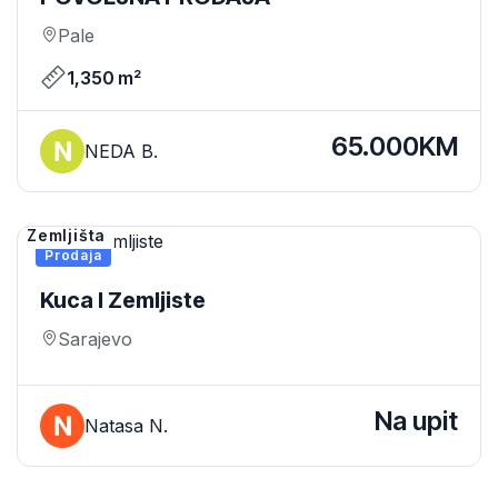
Pale
1,350 m²
65.000KM
NEDA B.
Zemljišta
Prodaja
Kuca I Zemljiste
Sarajevo
Na upit
Natasa N.