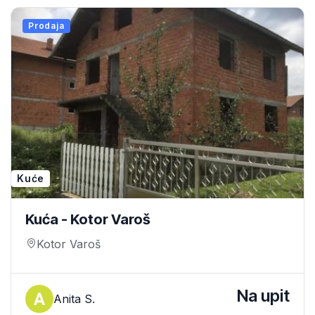
Prodaja
Kuće
Kuća - Kotor Varoš
Kotor Varoš
Na upit
Anita S.