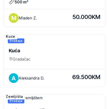
500 m²
50.000KM
Mladen Z.
Kuće
Prodaja
Kuća
Gradačac
69.500KM
Aleksandra D.
Zemljišta
Prodaja