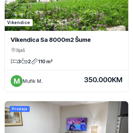
Vikendice
Vikendica Sa 8000m2 Šume
Ilijaš
3
2
110 m²
350.000KM
Mufik M.
Prodaja