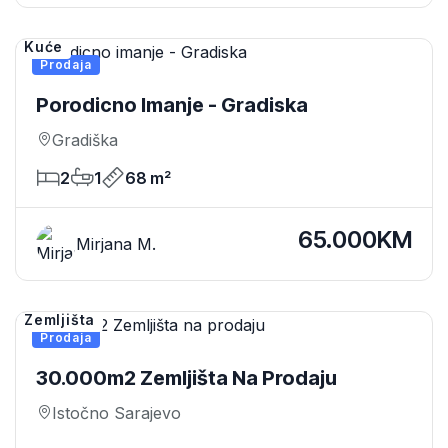
Kuće
Prodaja
Porodicno Imanje - Gradiska
Gradiška
2
1
68 m²
65.000KM
Mirjana M.
Zemljišta
Prodaja
30.000m2 Zemljišta Na Prodaju
Istočno Sarajevo