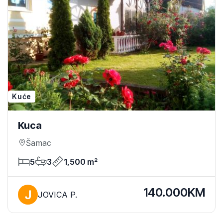
Kuće
Kuca
Šamac
5
3
1,500 m²
140.000KM
JOVICA P.