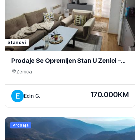
Stanovi
Prodaje Se Opremljen Stan U Zenici –
Crkvice – 52 M² – Odmah Useljiv
Zenica
170.000KM
Edin G.
Prodaja