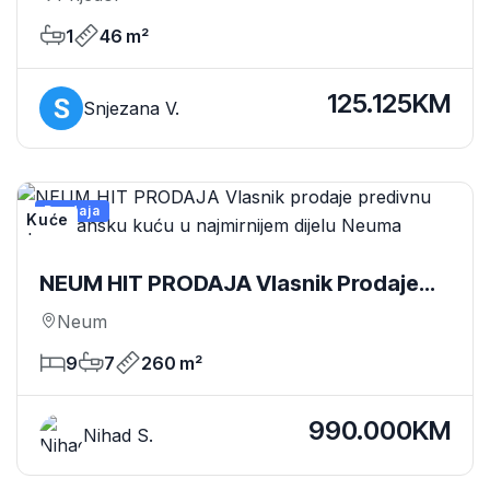
1
46 m²
125.125KM
Snjezana V.
Prodaja
Kuće
NEUM HIT PRODAJA Vlasnik Prodaje
Predivnu Apartmansku Kuću U
Neum
Najmirnijem Dijelu Neuma
9
7
260 m²
990.000KM
Nihad S.