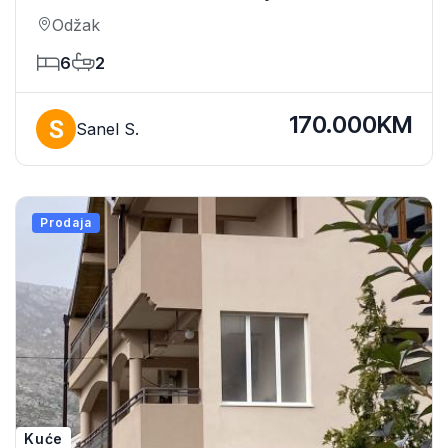
5 Min Od Centra
Odžak
6
2
170.000KM
Sanel S.
Prodaja
Kuće