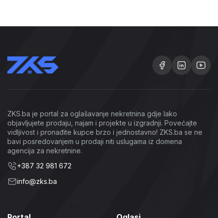
ZKS.ba je portal za oglašavanje nekretnina gdje lako
objavljujete prodaju, najam i projekte u izgradnji. Povećajte
vidljivost i pronađite kupce brzo i jednostavno! ZKS.ba se ne
bavi posredovanjem u prodaji niti uslugama iz domena
agencija za nekretnine.
+387 32 981 672
info@zks.ba
Portal
Oglasi