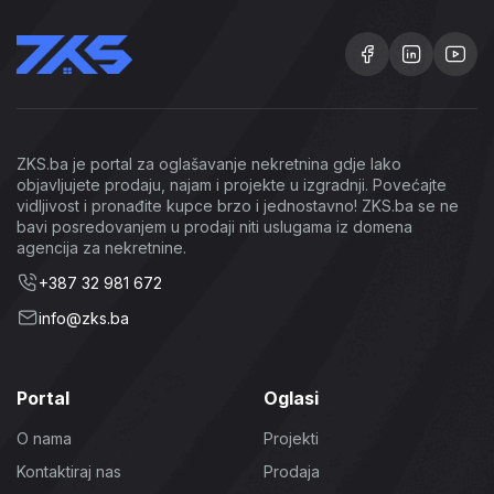
ZKS.ba je portal za oglašavanje nekretnina gdje lako
objavljujete prodaju, najam i projekte u izgradnji. Povećajte
vidljivost i pronađite kupce brzo i jednostavno! ZKS.ba se ne
bavi posredovanjem u prodaji niti uslugama iz domena
agencija za nekretnine.
+387 32 981 672
info@zks.ba
Portal
Oglasi
O nama
Projekti
Kontaktiraj nas
Prodaja