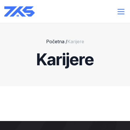
Početna
/
Karijere
Karijere