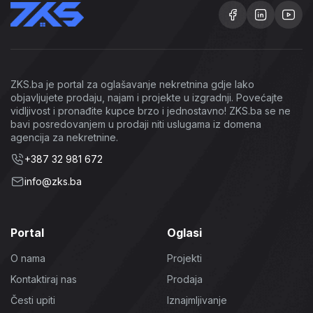
ZKS.ba je portal za oglašavanje nekretnina gdje lako
objavljujete prodaju, najam i projekte u izgradnji. Povećajte
vidljivost i pronađite kupce brzo i jednostavno! ZKS.ba se ne
bavi posredovanjem u prodaji niti uslugama iz domena
agencija za nekretnine.
+387 32 981 672
info@zks.ba
Portal
Oglasi
O nama
Projekti
Kontaktiraj nas
Prodaja
Česti upiti
Iznajmljivanje