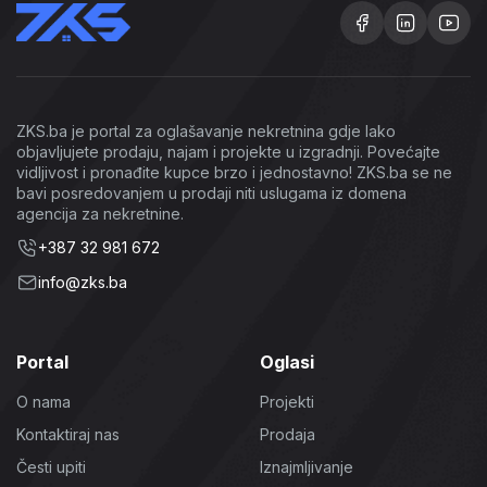
ZKS.ba je portal za oglašavanje nekretnina gdje lako
objavljujete prodaju, najam i projekte u izgradnji. Povećajte
vidljivost i pronađite kupce brzo i jednostavno! ZKS.ba se ne
bavi posredovanjem u prodaji niti uslugama iz domena
agencija za nekretnine.
+387 32 981 672
info@zks.ba
Portal
Oglasi
O nama
Projekti
Kontaktiraj nas
Prodaja
Česti upiti
Iznajmljivanje