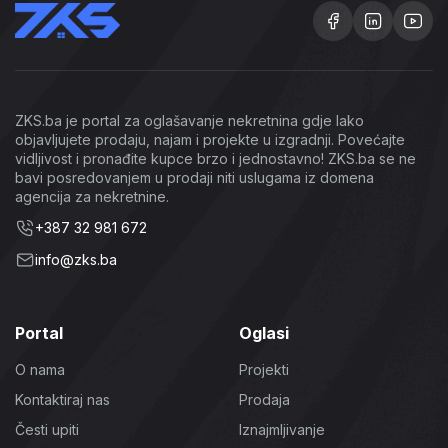
ZKS.ba je portal za oglašavanje nekretnina gdje lako
objavljujete prodaju, najam i projekte u izgradnji. Povećajte
vidljivost i pronađite kupce brzo i jednostavno! ZKS.ba se ne
bavi posredovanjem u prodaji niti uslugama iz domena
agencija za nekretnine.
+387 32 981 672
info@zks.ba
Portal
Oglasi
O nama
Projekti
Kontaktiraj nas
Prodaja
Česti upiti
Iznajmljivanje