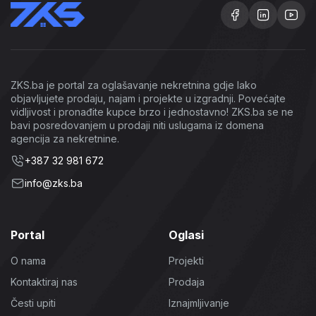
ZKS.ba je portal za oglašavanje nekretnina gdje lako
objavljujete prodaju, najam i projekte u izgradnji. Povećajte
vidljivost i pronađite kupce brzo i jednostavno! ZKS.ba se ne
bavi posredovanjem u prodaji niti uslugama iz domena
agencija za nekretnine.
+387 32 981 672
info@zks.ba
Portal
Oglasi
O nama
Projekti
Kontaktiraj nas
Prodaja
Česti upiti
Iznajmljivanje