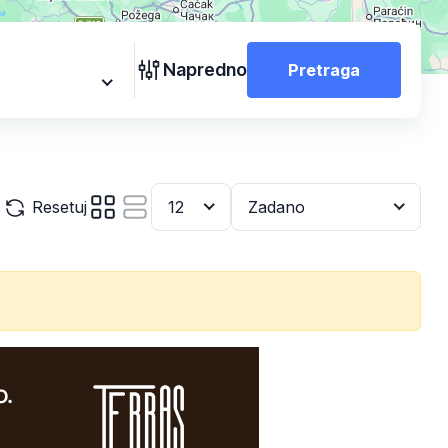
Napredno
Pretraga
Resetuj
12
Zadano