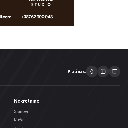
Prati nas:
Nekretnine
Stanovi
Kuće