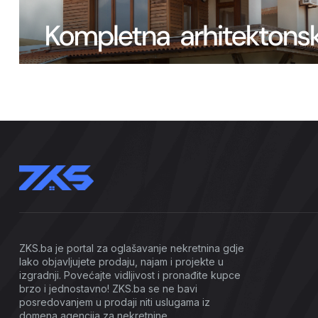
ZKS.ba je portal za oglašavanje nekretnina gdje
lako objavljujete prodaju, najam i projekte u
izgradnji. Povećajte vidljivost i pronađite kupce
brzo i jednostavno! ZKS.ba se ne bavi
posredovanjem u prodaji niti uslugama iz
domena agencija za nekretnine.