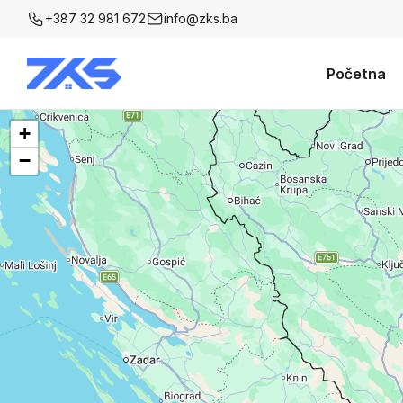
+387 32 981 672
info@zks.ba
Početna
+
−