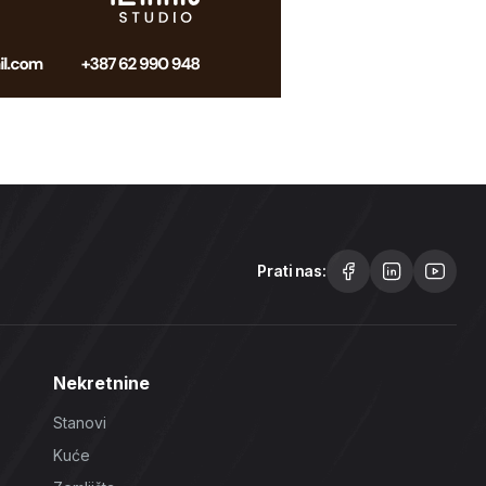
Prati nas:
Nekretnine
Stanovi
Kuće