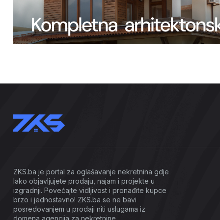
ZKS.ba je portal za oglašavanje nekretnina gdje
lako objavljujete prodaju, najam i projekte u
izgradnji. Povećajte vidljivost i pronađite kupce
brzo i jednostavno! ZKS.ba se ne bavi
posredovanjem u prodaji niti uslugama iz
domena agencija za nekretnine.