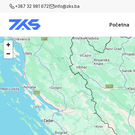
+387 32 981 672
info@zks.ba
Početna
+
−