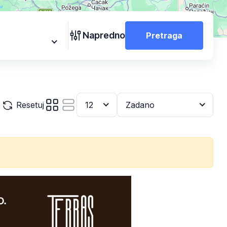
Napredno
Pretraga
Resetuj
12
Zadano