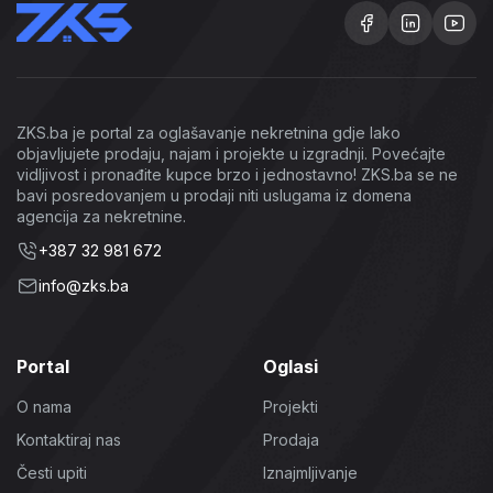
ZKS.ba je portal za oglašavanje nekretnina gdje lako
objavljujete prodaju, najam i projekte u izgradnji. Povećajte
vidljivost i pronađite kupce brzo i jednostavno! ZKS.ba se ne
bavi posredovanjem u prodaji niti uslugama iz domena
agencija za nekretnine.
+387 32 981 672
info@zks.ba
Portal
Oglasi
O nama
Projekti
Kontaktiraj nas
Prodaja
Česti upiti
Iznajmljivanje