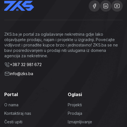
ZKS.ba je portal za oglašavanje nekretnina gdje lako
objavljujete prodaju, najam i projekte u izgradnji. Povećajte
vidljivost i pronađite kupce brzo i jednostavno! ZKS.ba se ne
bavi posredovanjem u prodaji niti uslugama iz domena
agencija za nekretnine.
+387 32 981 672
info@zks.ba
Portal
Oglasi
O nama
Projekti
Kontaktiraj nas
Prodaja
Česti upiti
Iznajmljivanje