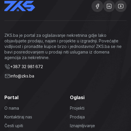
ZKS.ba je portal za oglašavanje nekretnina gdje lako
objavljujete prodaju, najam i projekte u izgradnji. Povećajte
vidljivost i pronađite kupce brzo i jednostavno! ZKS.ba se ne
bavi posredovanjem u prodaji niti uslugama iz domena
agencija za nekretnine.
+387 32 981 672
info@zks.ba
Portal
Oglasi
O nama
Projekti
Kontaktiraj nas
Prodaja
Česti upiti
Iznajmljivanje