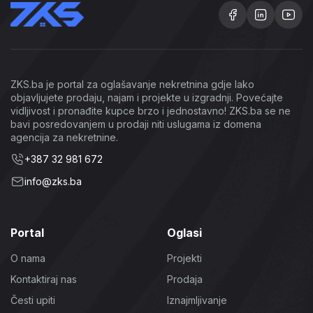
ZKS.ba je portal za oglašavanje nekretnina gdje lako
objavljujete prodaju, najam i projekte u izgradnji. Povećajte
vidljivost i pronađite kupce brzo i jednostavno! ZKS.ba se ne
bavi posredovanjem u prodaji niti uslugama iz domena
agencija za nekretnine.
+387 32 981 672
info@zks.ba
Portal
Oglasi
O nama
Projekti
Kontaktiraj nas
Prodaja
Česti upiti
Iznajmljivanje