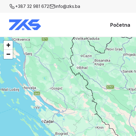
+387 32 981 672
info@zks.ba
Početna
+
−