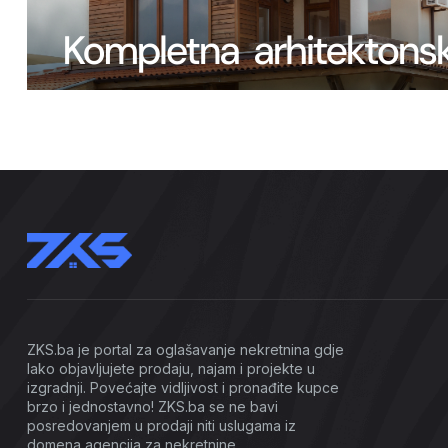
ZKS.ba je portal za oglašavanje nekretnina gdje
lako objavljujete prodaju, najam i projekte u
izgradnji. Povećajte vidljivost i pronađite kupce
brzo i jednostavno! ZKS.ba se ne bavi
posredovanjem u prodaji niti uslugama iz
domena agencija za nekretnine.