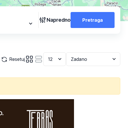
Napredno
Pretraga
Resetuj
12
Zadano