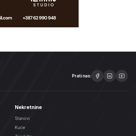
Prati nas:
Nekretnine
Stanovi
Kuće