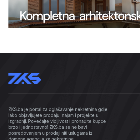
ZKS.ba je portal za oglašavanje nekretnina gdje
lako objavljujete prodaju, najam i projekte u
izgradnji. Povećajte vidljivost i pronađite kupce
brzo i jednostavno! ZKS.ba se ne bavi
posredovanjem u prodaji niti uslugama iz
domena agencija za nekretnine.