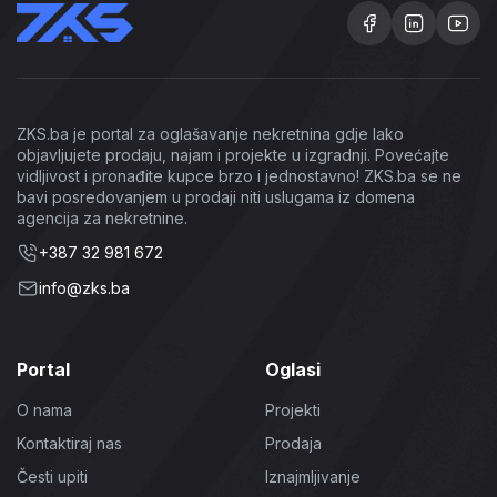
ZKS.ba je portal za oglašavanje nekretnina gdje lako
objavljujete prodaju, najam i projekte u izgradnji. Povećajte
vidljivost i pronađite kupce brzo i jednostavno! ZKS.ba se ne
bavi posredovanjem u prodaji niti uslugama iz domena
agencija za nekretnine.
+387 32 981 672
info@zks.ba
Portal
Oglasi
O nama
Projekti
Kontaktiraj nas
Prodaja
Česti upiti
Iznajmljivanje