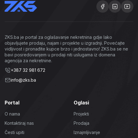
ZKS.ba je portal za oglašavanje nekretnina gdje lako
objavljujete prodaju, najam i projekte u izgradnji. Povećajte
vidljivost i pronađite kupce brzo i jednostavno! ZKS.ba se ne
bavi posredovanjem u prodaji niti uslugama iz domena
agencija za nekretnine.
+387 32 981 672
info@zks.ba
Portal
Oglasi
O nama
Projekti
Kontaktiraj nas
Prodaja
Česti upiti
Iznajmljivanje