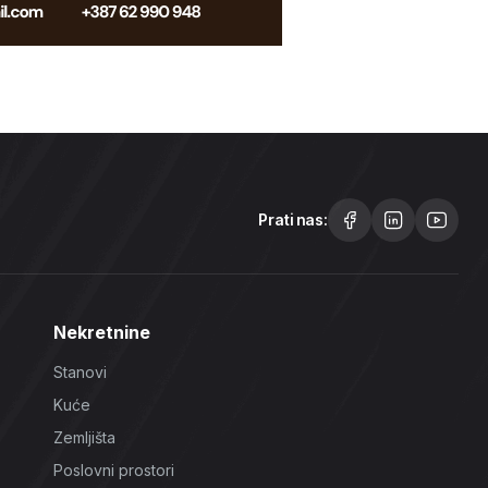
Prati nas:
Nekretnine
Stanovi
Kuće
Zemljišta
Poslovni prostori