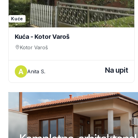
Kuće
Kuća - Kotor Varoš
Kotor Varoš
Na upit
Anita S.