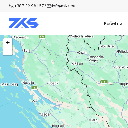
+387 32 981 672
info@zks.ba
Početna
+
−