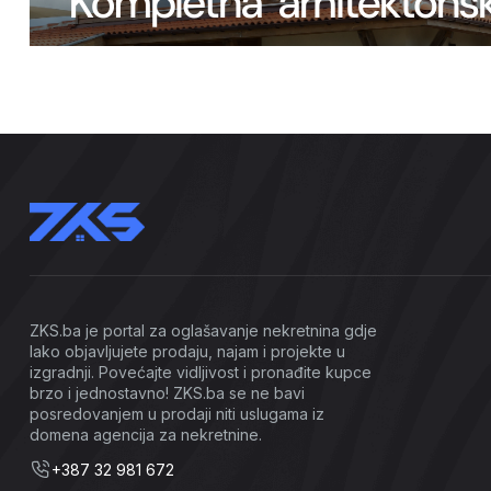
ZKS.ba je portal za oglašavanje nekretnina gdje
lako objavljujete prodaju, najam i projekte u
izgradnji. Povećajte vidljivost i pronađite kupce
brzo i jednostavno! ZKS.ba se ne bavi
posredovanjem u prodaji niti uslugama iz
domena agencija za nekretnine.
+387 32 981 672