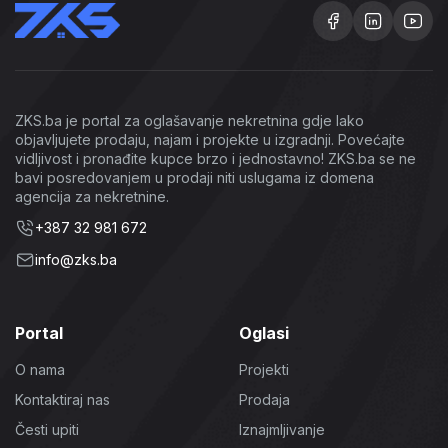
ZKS.ba je portal za oglašavanje nekretnina gdje lako
objavljujete prodaju, najam i projekte u izgradnji. Povećajte
vidljivost i pronađite kupce brzo i jednostavno! ZKS.ba se ne
bavi posredovanjem u prodaji niti uslugama iz domena
agencija za nekretnine.
+387 32 981 672
info@zks.ba
Portal
Oglasi
O nama
Projekti
Kontaktiraj nas
Prodaja
Česti upiti
Iznajmljivanje