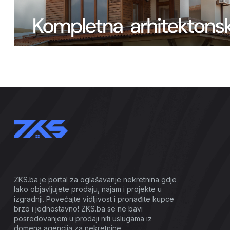
ZKS.ba je portal za oglašavanje nekretnina gdje
lako objavljujete prodaju, najam i projekte u
izgradnji. Povećajte vidljivost i pronađite kupce
brzo i jednostavno! ZKS.ba se ne bavi
posredovanjem u prodaji niti uslugama iz
domena agencija za nekretnine.