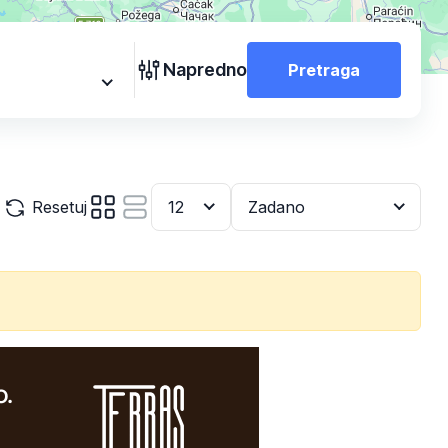
Napredno
Pretraga
Resetuj
12
Zadano