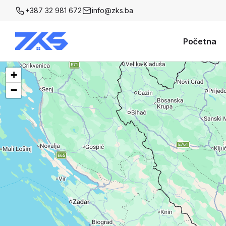
+387 32 981 672
info@zks.ba
Početna
+
−