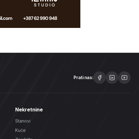
Prati nas:
Nekretnine
Stanovi
Kuće