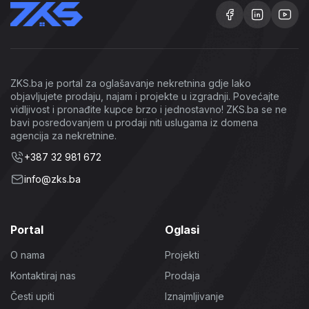
ZKS.ba je portal za oglašavanje nekretnina gdje lako
objavljujete prodaju, najam i projekte u izgradnji. Povećajte
vidljivost i pronađite kupce brzo i jednostavno! ZKS.ba se ne
bavi posredovanjem u prodaji niti uslugama iz domena
agencija za nekretnine.
+387 32 981 672
info@zks.ba
Portal
Oglasi
O nama
Projekti
Kontaktiraj nas
Prodaja
Česti upiti
Iznajmljivanje