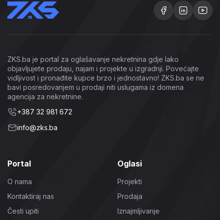
ZKS.ba je portal za oglašavanje nekretnina gdje lako
objavljujete prodaju, najam i projekte u izgradnji. Povećajte
vidljivost i pronađite kupce brzo i jednostavno! ZKS.ba se ne
bavi posredovanjem u prodaji niti uslugama iz domena
agencija za nekretnine.
+387 32 981 672
info@zks.ba
Portal
Oglasi
O nama
Projekti
Kontaktiraj nas
Prodaja
Česti upiti
Iznajmljivanje