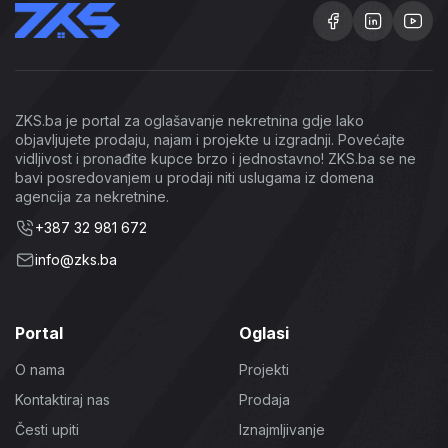
ZKS.ba je portal za oglašavanje nekretnina gdje lako
objavljujete prodaju, najam i projekte u izgradnji. Povećajte
vidljivost i pronađite kupce brzo i jednostavno! ZKS.ba se ne
bavi posredovanjem u prodaji niti uslugama iz domena
agencija za nekretnine.
+387 32 981 672
info@zks.ba
Portal
Oglasi
O nama
Projekti
Kontaktiraj nas
Prodaja
Česti upiti
Iznajmljivanje