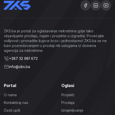
ZKS.ba je portal za oglašavanje nekretnina gdje lako
objavljujete prodaju, najam i projekte u izgradnji. Povećajte
vidljivost i pronađite kupce brzo i jednostavno! ZKS.ba se ne
bavi posredovanjem u prodaji niti uslugama iz domena
agencija za nekretnine.
+387 32 981 672
info@zks.ba
Portal
Oglasi
O nama
Projekti
Kontaktiraj nas
Prodaja
Česti upiti
Iznajmljivanje