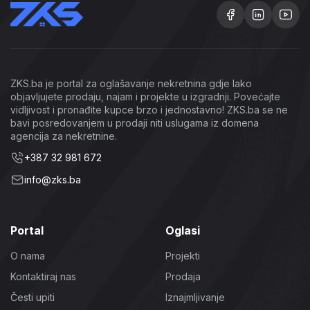
ZKS.ba je portal za oglašavanje nekretnina gdje lako
objavljujete prodaju, najam i projekte u izgradnji. Povećajte
vidljivost i pronađite kupce brzo i jednostavno! ZKS.ba se ne
bavi posredovanjem u prodaji niti uslugama iz domena
agencija za nekretnine.
+387 32 981 672
info@zks.ba
Portal
Oglasi
O nama
Projekti
Kontaktiraj nas
Prodaja
Česti upiti
Iznajmljivanje