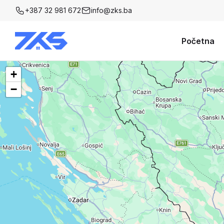
+387 32 981 672
info@zks.ba
Početna
+
−