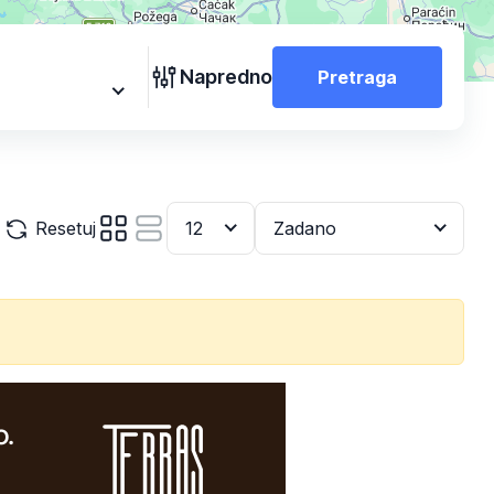
Napredno
Pretraga
Resetuj
12
Zadano