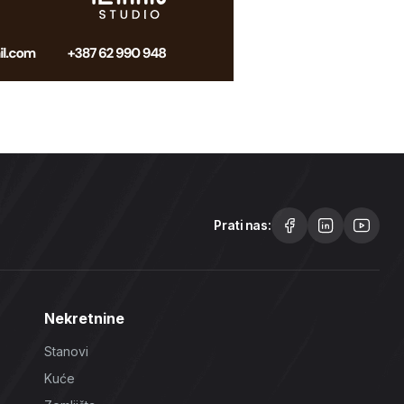
Prati nas:
Nekretnine
Stanovi
Kuće