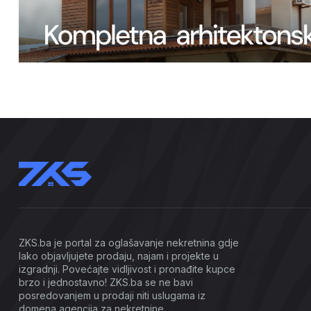
ZKS.ba je portal za oglašavanje nekretnina gdje
lako objavljujete prodaju, najam i projekte u
izgradnji. Povećajte vidljivost i pronađite kupce
brzo i jednostavno! ZKS.ba se ne bavi
posredovanjem u prodaji niti uslugama iz
domena agencija za nekretnine.