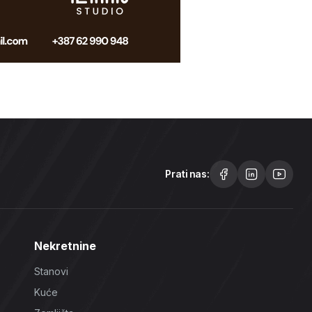
Prati nas:
Nekretnine
Stanovi
Kuće