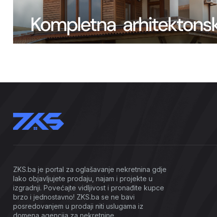
ZKS.ba je portal za oglašavanje nekretnina gdje
lako objavljujete prodaju, najam i projekte u
izgradnji. Povećajte vidljivost i pronađite kupce
brzo i jednostavno! ZKS.ba se ne bavi
posredovanjem u prodaji niti uslugama iz
domena agencija za nekretnine.