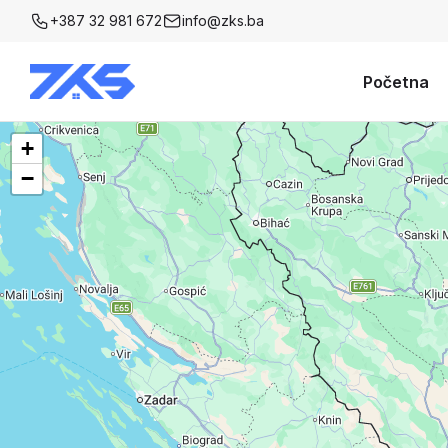
+387 32 981 672
info@zks.ba
Početna
+
−