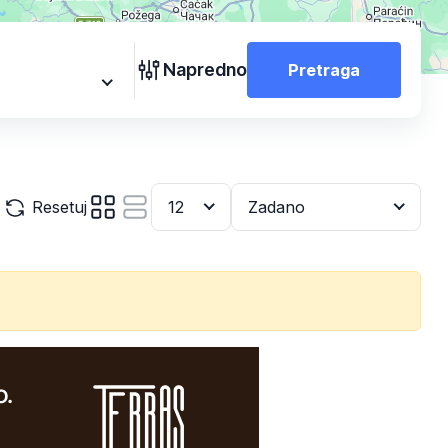
Napredno
Pretraga
Resetuj
12
Zadano