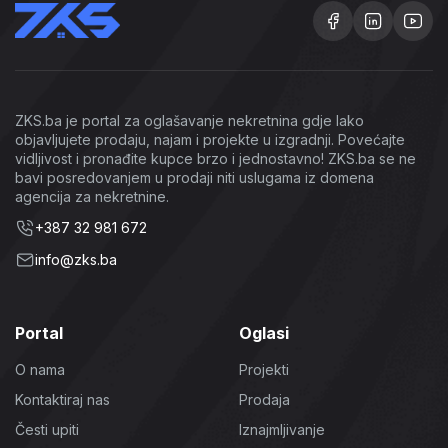
ZKS.ba je portal za oglašavanje nekretnina gdje lako
objavljujete prodaju, najam i projekte u izgradnji. Povećajte
vidljivost i pronađite kupce brzo i jednostavno! ZKS.ba se ne
bavi posredovanjem u prodaji niti uslugama iz domena
agencija za nekretnine.
+387 32 981 672
info@zks.ba
Portal
Oglasi
O nama
Projekti
Kontaktiraj nas
Prodaja
Česti upiti
Iznajmljivanje