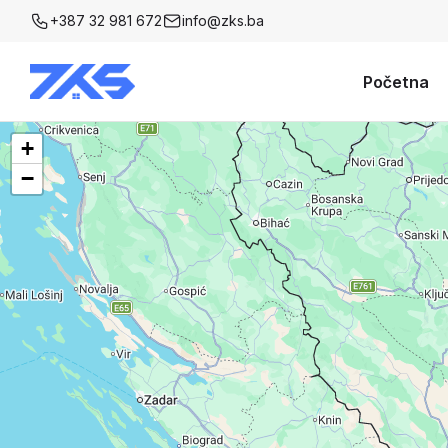
+387 32 981 672
info@zks.ba
Početna
+
−