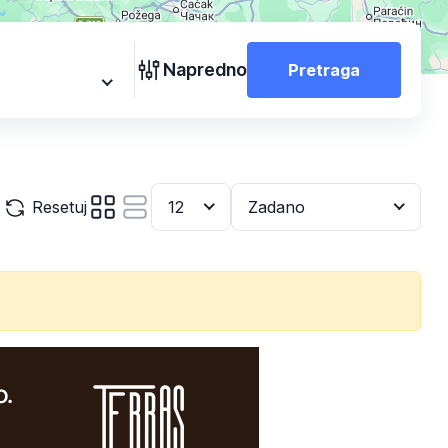
Napredno
Pretraga
Resetuj
12
Zadano