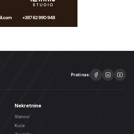
Prati nas:
Nekretnine
Stanovi
Kuće