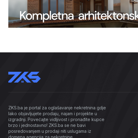
ZKS.ba je portal za oglašavanje nekretnina gdje
lako objavljujete prodaju, najam i projekte u
izgradnji. Povećajte vidljivost i pronađite kupce
brzo i jednostavno! ZKS.ba se ne bavi
posredovanjem u prodaji niti uslugama iz
domena agencija za nekretnine.