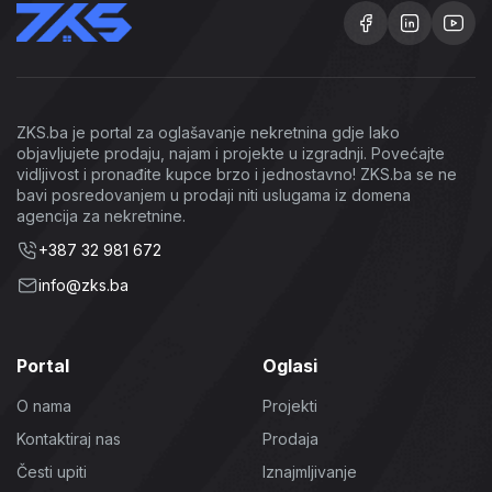
ZKS.ba je portal za oglašavanje nekretnina gdje lako
objavljujete prodaju, najam i projekte u izgradnji. Povećajte
vidljivost i pronađite kupce brzo i jednostavno! ZKS.ba se ne
bavi posredovanjem u prodaji niti uslugama iz domena
agencija za nekretnine.
+387 32 981 672
info@zks.ba
Portal
Oglasi
O nama
Projekti
Kontaktiraj nas
Prodaja
Česti upiti
Iznajmljivanje