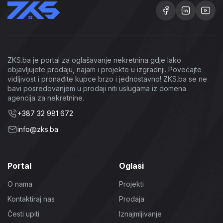
ZKS.ba je portal za oglašavanje nekretnina gdje lako
objavljujete prodaju, najam i projekte u izgradnji. Povećajte
vidljivost i pronađite kupce brzo i jednostavno! ZKS.ba se ne
bavi posredovanjem u prodaji niti uslugama iz domena
agencija za nekretnine.
+387 32 981 672
info@zks.ba
Portal
Oglasi
O nama
Projekti
Kontaktiraj nas
Prodaja
Česti upiti
Iznajmljivanje