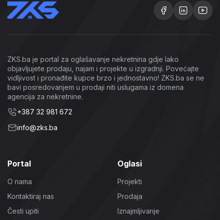
ZKS.ba je portal za oglašavanje nekretnina gdje lako
objavljujete prodaju, najam i projekte u izgradnji. Povećajte
vidljivost i pronađite kupce brzo i jednostavno! ZKS.ba se ne
bavi posredovanjem u prodaji niti uslugama iz domena
agencija za nekretnine.
+387 32 981 672
info@zks.ba
Portal
Oglasi
O nama
Projekti
Kontaktiraj nas
Prodaja
Česti upiti
Iznajmljivanje