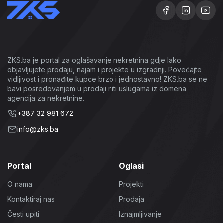
ZKS.ba je portal za oglašavanje nekretnina gdje lako
objavljujete prodaju, najam i projekte u izgradnji. Povećajte
vidljivost i pronađite kupce brzo i jednostavno! ZKS.ba se ne
bavi posredovanjem u prodaji niti uslugama iz domena
agencija za nekretnine.
+387 32 981 672
info@zks.ba
Portal
Oglasi
O nama
Projekti
Kontaktiraj nas
Prodaja
Česti upiti
Iznajmljivanje