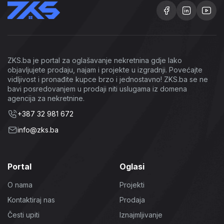
ZKS.ba je portal za oglašavanje nekretnina gdje lako
objavljujete prodaju, najam i projekte u izgradnji. Povećajte
vidljivost i pronađite kupce brzo i jednostavno! ZKS.ba se ne
bavi posredovanjem u prodaji niti uslugama iz domena
agencija za nekretnine.
+387 32 981 672
info@zks.ba
Portal
Oglasi
O nama
Projekti
Kontaktiraj nas
Prodaja
Česti upiti
Iznajmljivanje