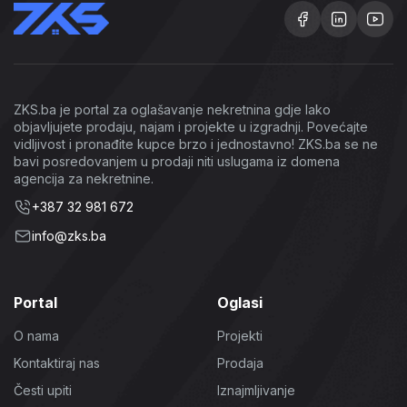
ZKS.ba je portal za oglašavanje nekretnina gdje lako
objavljujete prodaju, najam i projekte u izgradnji. Povećajte
vidljivost i pronađite kupce brzo i jednostavno! ZKS.ba se ne
bavi posredovanjem u prodaji niti uslugama iz domena
agencija za nekretnine.
+387 32 981 672
info@zks.ba
Portal
Oglasi
O nama
Projekti
Kontaktiraj nas
Prodaja
Česti upiti
Iznajmljivanje