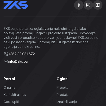
ZKS.ba je portal za oglašavanje nekretnina gdje lako
objavljujete prodaju, najam i projekte u izgradnji. Povećajte
vidljivost i pronađite kupce brzo i jednostavno! ZKS.ba se ne
bavi posredovanjem u prodaji niti uslugama iz domena
agencija za nekretnine.
+387 32 981 672
info@zks.ba
Portal
Oglasi
O nama
Projekti
Kontaktiraj nas
Prodaja
Česti upiti
Iznajmljivanje