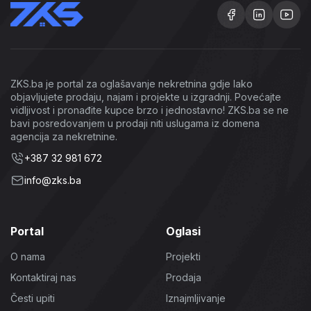
ZKS.ba je portal za oglašavanje nekretnina gdje lako
objavljujete prodaju, najam i projekte u izgradnji. Povećajte
vidljivost i pronađite kupce brzo i jednostavno! ZKS.ba se ne
bavi posredovanjem u prodaji niti uslugama iz domena
agencija za nekretnine.
+387 32 981 672
info@zks.ba
Portal
Oglasi
O nama
Projekti
Kontaktiraj nas
Prodaja
Česti upiti
Iznajmljivanje