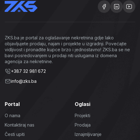
ZKS.ba je portal za oglašavanje nekretnina gdje lako
objavljujete prodaju, najam i projekte u izgradnji. Povećajte
vidljivost i pronađite kupce brzo i jednostavno! ZKS.ba se ne
bavi posredovanjem u prodaji niti uslugama iz domena
agencija za nekretnine.
+387 32 981 672
info@zks.ba
Portal
Oglasi
O nama
Projekti
Kontaktiraj nas
Prodaja
Česti upiti
Iznajmljivanje