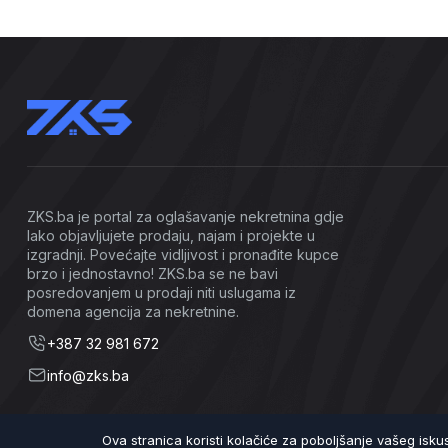
ZKS.ba je portal za oglašavanje nekretnina gdje
lako objavljujete prodaju, najam i projekte u
izgradnji. Povećajte vidljivost i pronađite kupce
brzo i jednostavno! ZKS.ba se ne bavi
posredovanjem u prodaji niti uslugama iz
domena agencija za nekretnine.
+387 32 981 672
info@zks.ba
Ova stranica koristi kolačiće za poboljšanje vašeg isk
©2026 ZKS.ba | Sva prava zadržana