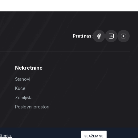
Prati nas:
Nekretnine
Stanovi
Kuće
Zemljišta
Poslovni prostori
štenja.
SLAŽEM SE
Uslovi korištenja
Politika Privatnosti
Politika Kolačića