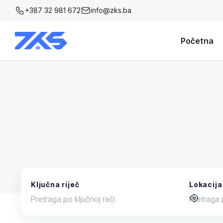
+387 32 981 672
info@zks.ba
Početna
Ključna riječ
Lokacija