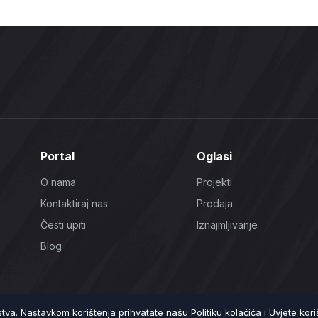
Portal
Oglasi
O nama
Projekti
Kontaktiraj nas
Prodaja
Česti upiti
Iznajmljivanje
Blog
ustva. Nastavkom korištenja prihvatate našu
Politiku kolačića
i
Uvjete kori